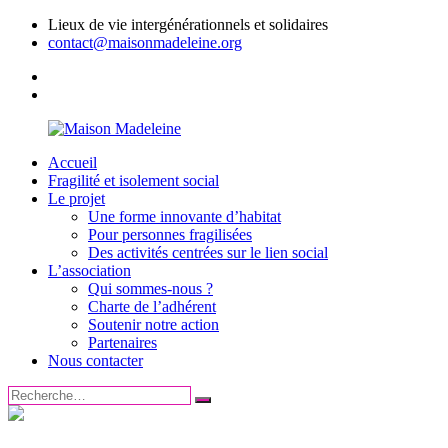
Aller
Lieux de vie intergénérationnels et solidaires
au
contact@maisonmadeleine.org
contenu
Facebook
Linkedin
Accueil
Maison
Lieux
Fragilité et isolement social
Madeleine
de
Le projet
vie
Une forme innovante d’habitat
intergénérationnels
Pour personnes fragilisées
et
Des activités centrées sur le lien social
solidaires
L’association
Qui sommes-nous ?
Charte de l’adhérent
Soutenir notre action
Partenaires
Nous contacter
Rechercher
Rechercher
: