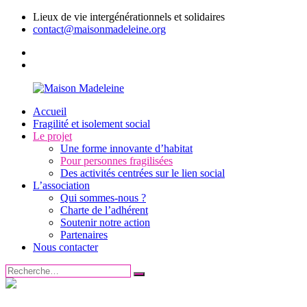
Aller
Lieux de vie intergénérationnels et solidaires
au
contact@maisonmadeleine.org
contenu
Facebook
Linkedin
Accueil
Maison
Lieux
Fragilité et isolement social
Madeleine
de
Le projet
vie
Une forme innovante d’habitat
intergénérationnels
Pour personnes fragilisées
et
Des activités centrées sur le lien social
solidaires
L’association
Qui sommes-nous ?
Charte de l’adhérent
Soutenir notre action
Partenaires
Nous contacter
Rechercher
Rechercher
: